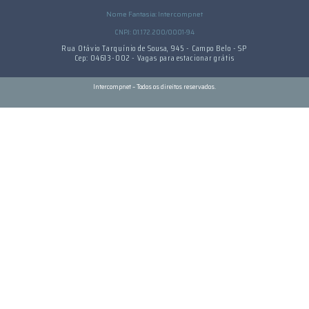
Nome Fantasia: Intercompnet
CNPJ: 01.172.200/0001-94
Rua Otávio Tarquínio de Sousa, 945 - Campo Belo - SP
Cep: 04613-002 - Vagas para estacionar grátis
Intercompnet – Todos os direitos reservados.