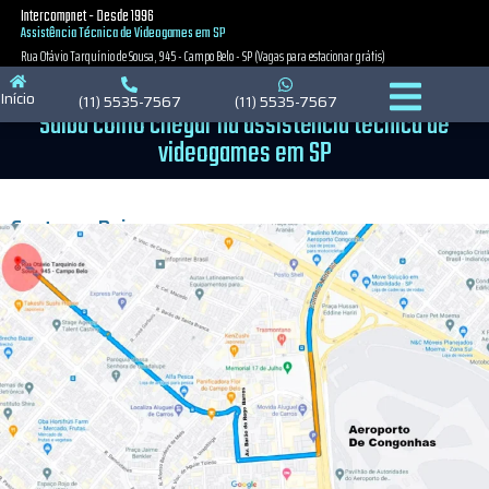
Intercompnet - Desde 1996
Política de Privacidade
Política de Cookies
Política de Cookies
Assistência Técnica de Videogames em SP
Rua Otávio Tarquínio de Sousa, 945 - Campo Belo - SP (Vagas para estacionar grátis)
Início
(11) 5535-7567
(11) 5535-7567
Saiba como chegar na assistência técnica de
videogames em SP
Centro → Bairro