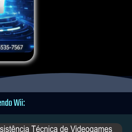
 abaixo.
ndo Wii: