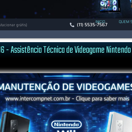
) 5535-7567
(11) 5535-7
INICIO
QUEM 
(11) 5535-7567
tacionar grátis)
6 - Assistência Técnica de Videogame Nintendo